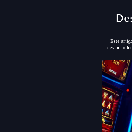
De
Este artig
destacando 