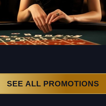
SEE ALL PROMOTIONS