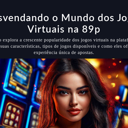
svendando o Mundo dos Jo
Virtuais na 89p
o explora a crescente popularidade dos jogos virtuais na plat
suas características, tipos de jogos disponíveis e como eles 
experiência única de apostas.