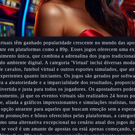
irtuais têm ganhado popularidade crescente no mundo das apos
nte em plataformas como a 89p. Esses jogos oferecem uma ex
nimento única, que combina a adrenalina dos jogos tradiciona
do ambiente digital. A categoria 'Virtual' inclui diversas mod
de cavalos, futebol virtual e outros esportes simulados, que at
xperientes quanto iniciantes. Os jogos são gerados por softwa
ra a aleatoriedade e a imparcialidade dos resultados, proporc
ivertida e justa para todos os jogadores. Os apostadores pode
omento, já que os eventos virtuais são realizados 24 horas po
de, aliada a gráficos impressionantes e simulações realistas, to
a opção atraente para aqueles que buscam emoção sem a espera
m promoções e bônus oferecidos pelas plataformas, a categori
mo uma alternativa excepcional no cenário atual dos jogos de
, se você é um amante de apostas ou está apenas começando, e