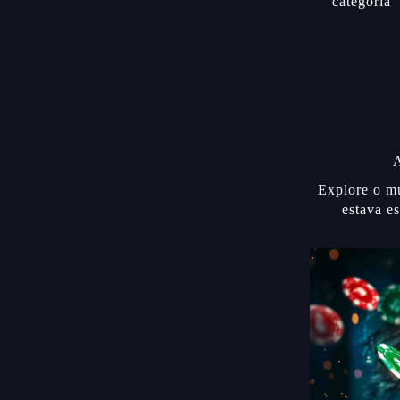
categoria 
A
Explore o mu
estava es