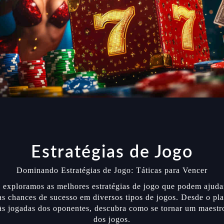
Estratégias de Jogo
Dominando Estratégias de Jogo: Táticas para Vencer
, exploramos as melhores estratégias de jogo que podem ajuda
s chances de sucesso em diversos tipos de jogos. Desde o pl
às jogadas dos oponentes, descubra como se tornar um maestr
dos jogos.