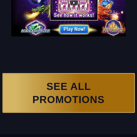
SEE ALL
PROMOTIONS