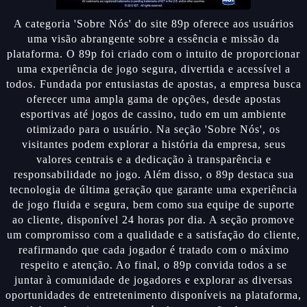
A categoria 'Sobre Nós' do site 89p oferece aos usuários
uma visão abrangente sobre a essência e missão da
plataforma. O 89p foi criado com o intuito de proporcionar
uma experiência de jogo segura, divertida e acessível a
todos. Fundada por entusiastas de apostas, a empresa busca
oferecer uma ampla gama de opções, desde apostas
esportivas até jogos de cassino, tudo em um ambiente
otimizado para o usuário. Na seção 'Sobre Nós', os
visitantes podem explorar a história da empresa, seus
valores centrais e a dedicação à transparência e
responsabilidade no jogo. Além disso, o 89p destaca sua
tecnologia de última geração que garante uma experiência
de jogo fluida e segura, bem como sua equipe de suporte
ao cliente, disponível 24 horas por dia. A seção promove
um compromisso com a qualidade e a satisfação do cliente,
reafirmando que cada jogador é tratado com o máximo
respeito e atenção. Ao final, o 89p convida todos a se
juntar à comunidade de jogadores e explorar as diversas
oportunidades de entretenimento disponíveis na plataforma,