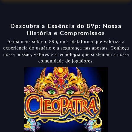
Descubra a Essência do 89p: Nossa
História e Compromissos
Saiba mais sobre o 89p, uma plataforma que valoriza a
experiência do usuário e a segurança nas apostas. Conheça
nossa missão, valores e a tecnologia que sustentam a nossa
comunidade de jogadores.