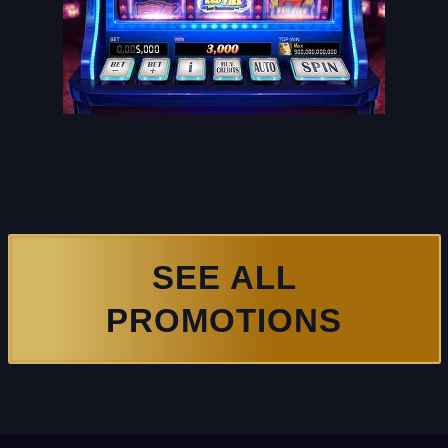
SEE ALL
PROMOTIONS