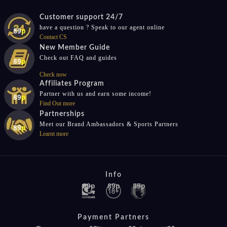
Customer support 24/7
have a question ? Speak to our agent online
Contact CS
New Member Guide
Check out FAQ and guides
Check now
Affiliates Program
Partner with us and earn some income!
Find Out more
Partnerships
Meet our Brand Ambassadors & Sports Partners
Learnt more
Info
Payment Partners