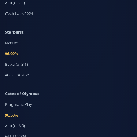
Alta (σ=7.1)
iTech Labs 2024
Starburst
NetEnt
96.09%
Baixa (σ=3.1)
eCOGRA 2024
Gates of Olympus
Pragmatic Play
96.50%
Alta (σ=6.9)
GLI-11 2024