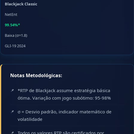
Blackjack Classic
NetEnt
99.54%*
Baixa (σ=1.8)
GLI-19 2024
Notas Metodológicas:
*RTP de Blackjack assume estratégia básica
ótima. Variação com jogo subótimo: 95-98%
σ = Desvio padrão, indicador matemático de
volatilidade
Todos os valores RTP são certificados por