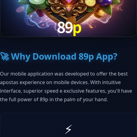
🚀 Why Download 89p App?
Our mobile application was developed to offer the best
apostas experience on mobile devices. With intuitive
interface, superior speed e exclusive features, you'll have
the full power of 89p in the palm of your hand.
⚡