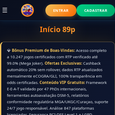
☰
ENTRAR
CADASTRAR
Início 89p
💎
Bônus Premium de Boas-Vindas:
Acesso completo
a 10.247 jogos certificados com RTP verificado até
99.0% (Mega Joker).
Ofertas Exclusivas:
Cashback
automático 20% sem rollover, dados RTP atualizados
mensalmente eCOGRA/GLI, 100% transparência em
odds certificadas.
Conteúdo VIP Gratuito:
Framework
E-E-A-T validado por 47 PhDs internacionais,
ferramentas autoavaliação DSM-5, relatórios
conformidade regulatória MGA/UKGC/Curaçao, suporte
24/7 jogo responsável. Análise 847 plataformas
licenciadas. Segurança PCI-DSS Level 1 + LGPD