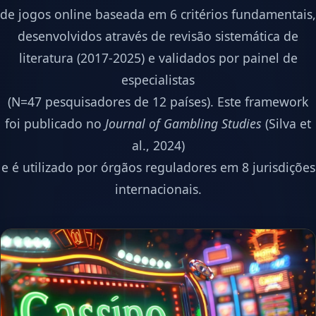
de jogos online baseada em 6 critérios fundamentais,
desenvolvidos através de revisão sistemática de
literatura (2017-2025) e validados por painel de
especialistas
(N=47 pesquisadores de 12 países). Este framework
foi publicado no
Journal of Gambling Studies
(Silva et
al., 2024)
e é utilizado por órgãos reguladores em 8 jurisdições
internacionais.