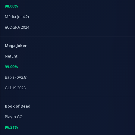
98.00%
Média (σ=4.2)
eCOGRA 2024
Mega Joker
NetEnt
99.00%
Baixa (σ=2.8)
GLI-19 2023
Book of Dead
Play'n GO
96.21%