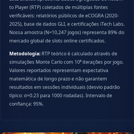
to Player (RTP) coletados de múltiplas fontes
verificáveis: relatórios públicos de eCOGRA (2020-
2025), base de dados GLI, e certificações iTech Labs.
Nossa amostra (N=10,247 jogos) representa 89% do
mercado global de slots online certificados.
Metodologia:
RTP teórico é calculado através de
simulações Monte Carlo com 10⁸ iterações por jogo.
Valores reportados representam expectativa
matemática de longo prazo e não garantem
resultados em sessões individuais (desvio padrão
típico: σ=0.23 para 1000 rodadas). Intervalo de
confiança: 95%.