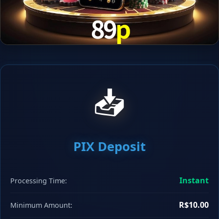
📥
PIX Deposit
Instant
Processing Time:
R$10.00
Minimum Amount: