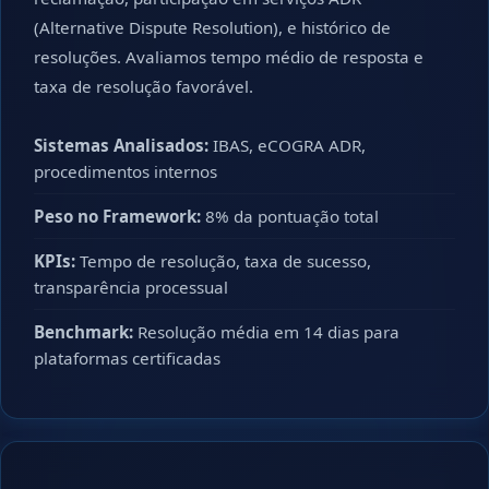
(Alternative Dispute Resolution), e histórico de
resoluções. Avaliamos tempo médio de resposta e
taxa de resolução favorável.
Sistemas Analisados:
IBAS, eCOGRA ADR,
procedimentos internos
Peso no Framework:
8% da pontuação total
KPIs:
Tempo de resolução, taxa de sucesso,
transparência processual
Benchmark:
Resolução média em 14 dias para
plataformas certificadas