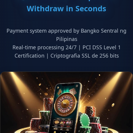
Withdraw in Seconds
Payment system approved by Bangko Sentral ng
Pilipinas
Real-time processing 24/7 | PCI DSS Level 1
Certification | Criptografia SSL de 256 bits