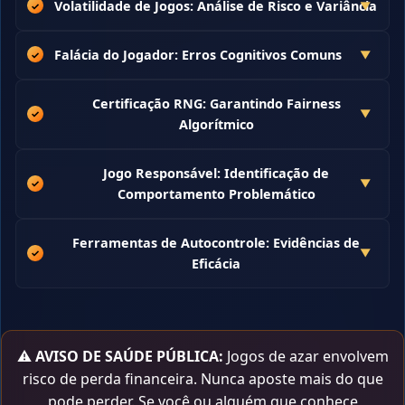
Volatilidade de Jogos: Análise de Risco e Variância
Falácia do Jogador: Erros Cognitivos Comuns
Certificação RNG: Garantindo Fairness
Algorítmico
Jogo Responsável: Identificação de
Comportamento Problemático
Ferramentas de Autocontrole: Evidências de
Eficácia
⚠️
AVISO DE SAÚDE PÚBLICA:
Jogos de azar envolvem
risco de perda financeira. Nunca aposte mais do que
pode perder. Se você ou alguém que conhece