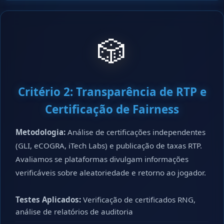
🎲
Critério 2: Transparência de RTP e
Certificação de Fairness
Metodologia:
Análise de certificações independentes
(GLI, eCOGRA, iTech Labs) e publicação de taxas RTP.
Avaliamos se plataformas divulgam informações
verificáveis sobre aleatoriedade e retorno ao jogador.
Testes Aplicados:
Verificação de certificados RNG,
análise de relatórios de auditoria