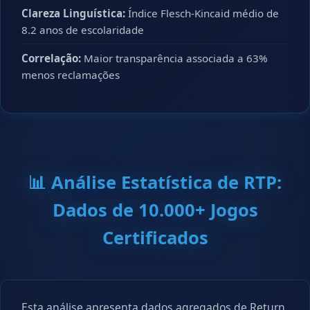
Clareza Linguística:
Índice Flesch-Kincaid médio de
8.2 anos de escolaridade
Correlação:
Maior transparência associada a 63%
menos reclamações
📊 Análise Estatística de RTP:
Dados de 10.000+ Jogos
Certificados
Esta análise apresenta dados agregados de Return