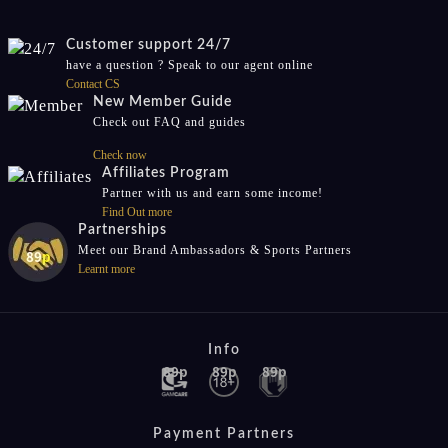
Customer support 24/7
have a question ? Speak to our agent online
Contact CS
New Member Guide
Check out FAQ and guides
Check now
Affiliates Program
Partner with us and earn some income!
Find Out more
Partnerships
Meet our Brand Ambassadors & Sports Partners
Learnt more
Info
Payment Partners