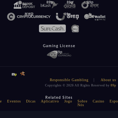
Gaming License
Responsible Gambling
About us
Copyrights © 2026 All Rights Reserved by
89p
Related Sites
e
Eventos
Dicas
Aplicativo
Jogo
Sobre
Casino
Espo
Nós