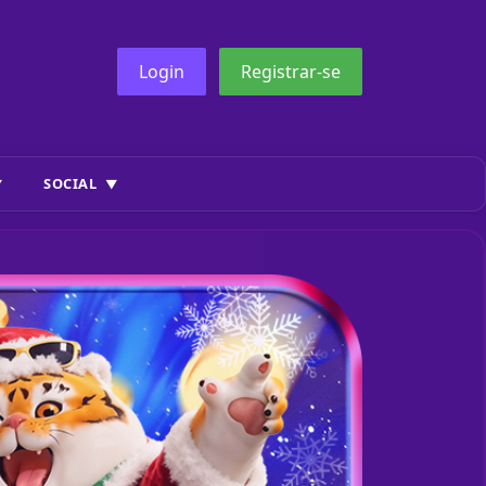
Login
Registrar-se
SOCIAL