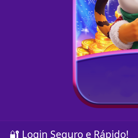
🔐 Login Seguro e Rápido!