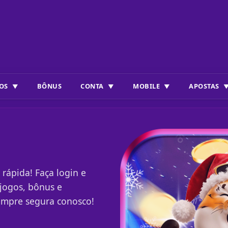
OS
BÔNUS
CONTA
MOBILE
APOSTAS
rápida! Faça login e
jogos, bônus e
sempre segura conosco!