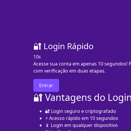
🔐 Login Rápido
10s
Acesse sua conta em apenas 10 segundos! P
com verificação em duas etapas.
Entrar
🔐 Vantagens do Logi
🔐 Login seguro e criptografado
⚡ Acesso rápido em 10 segundos
📱 Login em qualquer dispositivo