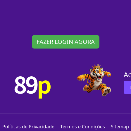
FAZER LOGIN AGORA
A
Políticas de Privacidade
Termos e Condições
Sitemap