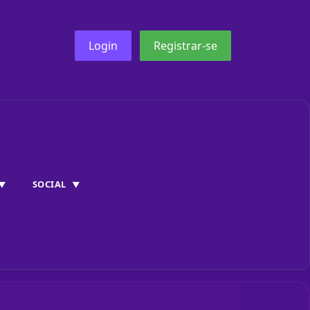
Login
Registrar-se
SOCIAL