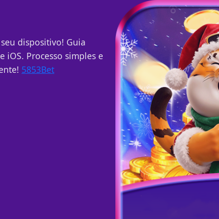
seu dispositivo! Guia
e iOS. Processo simples e
ente!
5853Bet