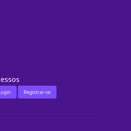
cessos
Login
Registrar-se