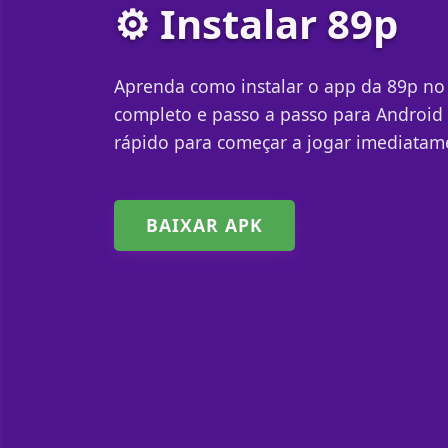
⚙️ Instalar 89p
Aprenda como instalar o app da 89p no 
completo e passo a passo para Android 
rápido para começar a jogar imediatam
BAIXAR APK