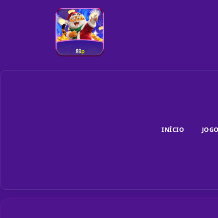
INÍCIO
JOG