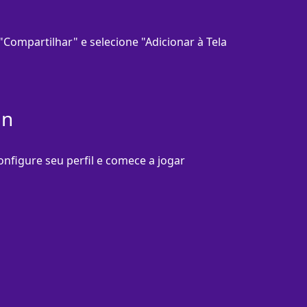
"Compartilhar" e selecione "Adicionar à Tela
in
onfigure seu perfil e comece a jogar