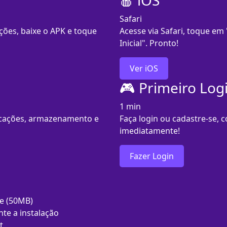
Safari
ções, baixe o APK e toque
Acesse via Safari, toque em 
Inicial". Pronto!
Ver iOS
🎮 Primeiro Log
1 min
ficações, armazenamento e
Faça login ou cadastre-se, c
imediatamente!
Fazer Login
te (50MB)
te a instalação
t