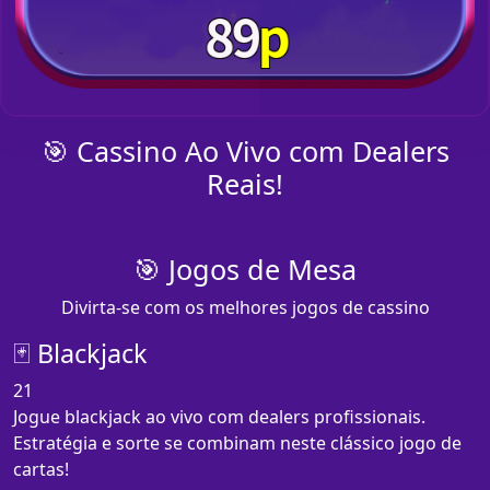
🎯 Cassino Ao Vivo com Dealers
Reais!
🎯 Jogos de Mesa
Divirta-se com os melhores jogos de cassino
🃏 Blackjack
21
Jogue blackjack ao vivo com dealers profissionais.
Estratégia e sorte se combinam neste clássico jogo de
cartas!