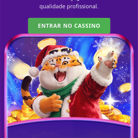
qualidade profissional.
ENTRAR NO CASSINO