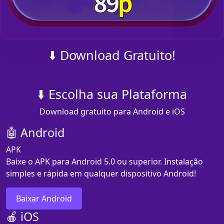
⬇️ Download Gratuito!
⬇️ Escolha sua Plataforma
Download gratuito para Android e iOS
🤖 Android
APK
Baixe o APK para Android 5.0 ou superior. Instalação
simples e rápida em qualquer dispositivo Android!
Baixar Android
🍎 iOS