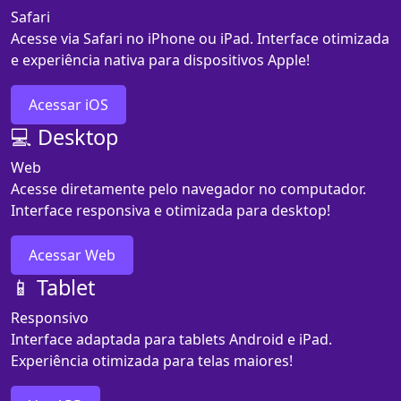
Safari
Acesse via Safari no iPhone ou iPad. Interface otimizada
e experiência nativa para dispositivos Apple!
Acessar iOS
💻 Desktop
Web
Acesse diretamente pelo navegador no computador.
Interface responsiva e otimizada para desktop!
Acessar Web
📱 Tablet
Responsivo
Interface adaptada para tablets Android e iPad.
Experiência otimizada para telas maiores!