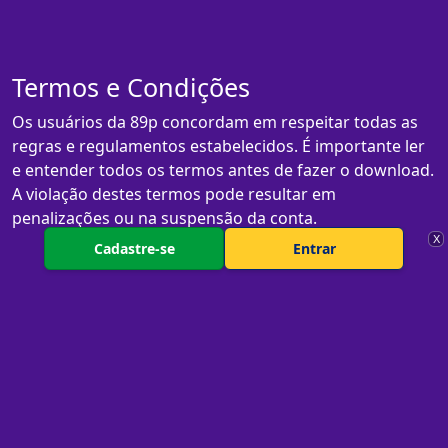
Termos e Condições
Os usuários da 89p concordam em respeitar todas as
regras e regulamentos estabelecidos. É importante ler
e entender todos os termos antes de fazer o download.
A violação destes termos pode resultar em
penalizações ou na suspensão da conta.
X
Cadastre-se
Entrar