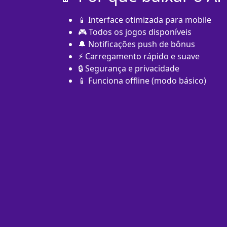
📱 Interface otimizada para mobile
🎮 Todos os jogos disponíveis
🔔 Notificações push de bônus
⚡ Carregamento rápido e suave
🔒 Segurança e privacidade
📱 Funciona offline (modo básico)