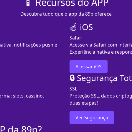
📱 Recursos do APP
Descubra tudo que o app da 89p oferece
🍎 iOS
Safari
tiva, notificações push e
Acesse via Safari com inter
Experiência nativa e respons
Acessar iOS
🔒 Segurança Tot
SSL
rma: slots, cassino,
Proteção SSL, dados cripto
duas etapas!
Ver Segurança
PP da 89p?