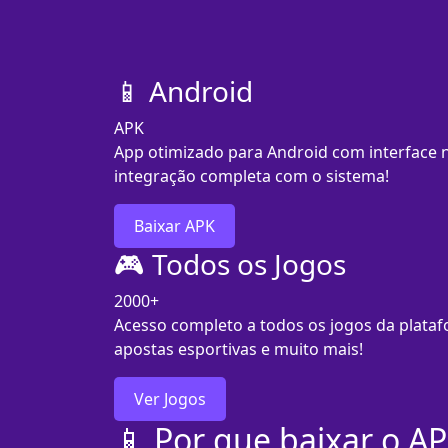
📱 Android
APK
App otimizado para Android com interface na
integração completa com o sistema!
Baixar APK
🎮 Todos os Jogos
2000+
Acesso completo a todos os jogos da platafo
apostas esportivas e muito mais!
Ver Jogos
📱 Por que baixar o A