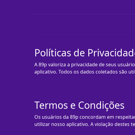
Políticas de Privacida
A 89p valoriza a privacidade de seus usuár
aplicativo. Todos os dados coletados são ut
Termos e Condições
Os usuários da 89p concordam em respeitar 
utilizar nosso aplicativo. A violação deste