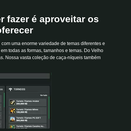
 fazer é aproveitar os
oferecer
l, com uma enorme variedade de temas diferentes e
m em todas as formas, tamanhos e temas. Do Velho
ias. Nossa vasta coleção de caça-níqueis também