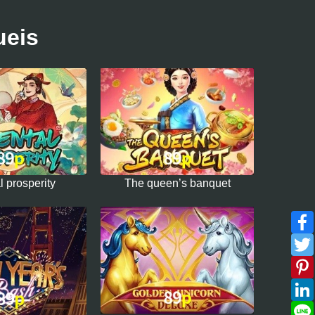
ueis
The queen’s banquet
l prosperity