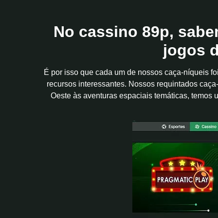
No cassino 89p, sabem
jogos d
É por isso que cada um de nossos caça-níqueis fo
recursos interessantes. Nossos requintados caça
Oeste às aventuras espaciais temáticas, temos 