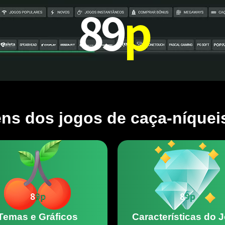
ns dos jogos de caça-níquei
Temas e Gráficos
Características do 