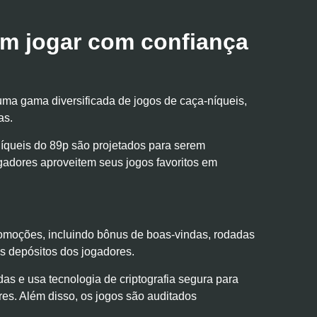
m jogar com confiança
ma gama diversificada de jogos de caça-níqueis,
as.
íqueis do 89p são projetados para serem
gadores aproveitem seus jogos favoritos em
romoções, incluindo bônus de boas-vindas, rodadas
s depósitos dos jogadores.
as e usa tecnologia de criptografia segura para
res. Além disso, os jogos são auditados