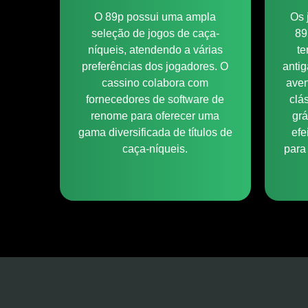
O 89p possui uma ampla
Os 
seleção de jogos de caça-
89
níqueis, atendendo a várias
te
preferências dos jogadores. O
antig
cassino colabora com
aven
fornecedores de software de
clá
renome para oferecer uma
grá
gama diversificada de títulos de
efe
caça-níqueis.
para