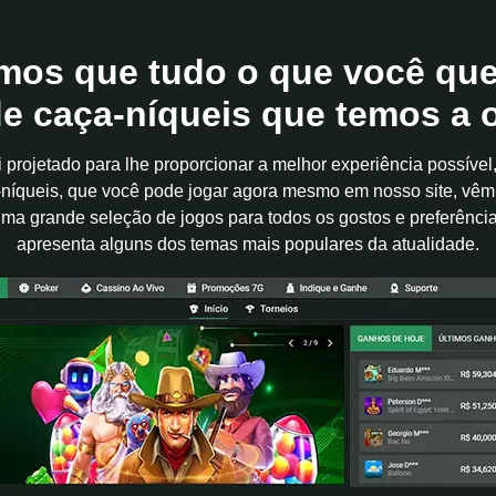
os que tudo o que você quer
e caça-níqueis que temos a 
i projetado para lhe proporcionar a melhor experiência possíve
-níqueis, que você pode jogar agora mesmo em nosso site, vê
uma grande seleção de jogos para todos os gostos e preferênc
apresenta alguns dos temas mais populares da atualidade.