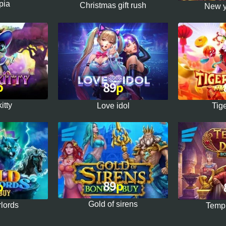
pia
Christmas gift rush
New y
itty
Tig
Love idol
Gold of sirens
rlords
Templ