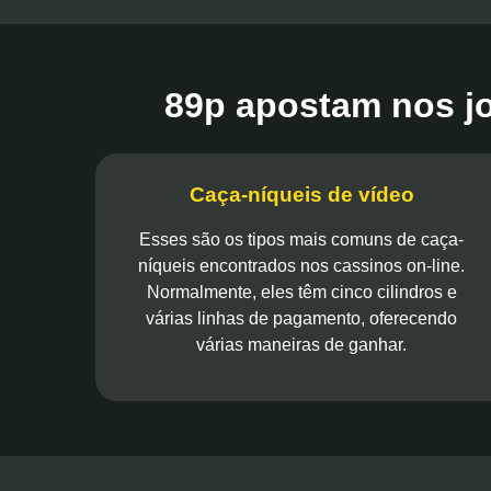
89p apostam nos j
Caça-níqueis de vídeo
Esses são os tipos mais comuns de caça-
níqueis encontrados nos cassinos on-line.
Normalmente, eles têm cinco cilindros e
várias linhas de pagamento, oferecendo
várias maneiras de ganhar.