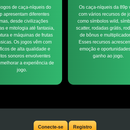
jogos de caça-níqueis do
Os caça-níqueis da 89p
p apresentam diferentes
com vários recursos de j
mas, desde civilizações
como símbolos wild, sím
as e mitologia até fantasia,
scatter, rodadas grátis, r
tura e máquinas de frutas
de bônus e multiplicado
ssicas. Os jogos vêm com
Esses recursos acresce
ficos de alta qualidade e
emoção e oportunidades
itos sonoros envolventes
ganho ao jogo.
 melhorar a experiência de
jogo.
Conecte-se
Registro