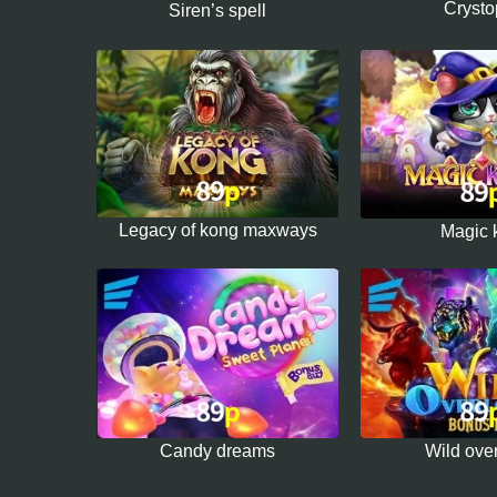
Crysto
Siren’s spell
Legacy of kong maxways
Magic k
Wild ove
Candy dreams