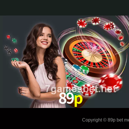
Copyright © 89p bet mel