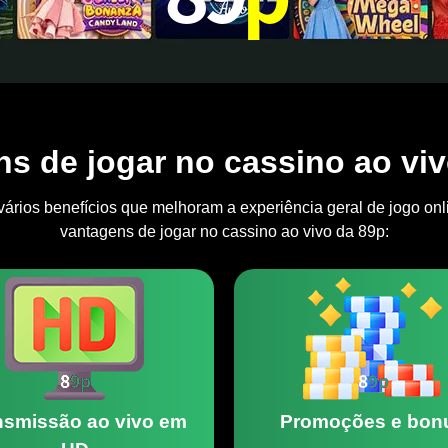
s de jogar no cassino ao vi
vários benefícios que melhoram a experiência geral de jogo onl
vantagens de jogar no cassino ao vivo da 89p:
nsmissão ao vivo em
Promoções e bon