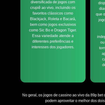
diversificada de jogos com
disp
crupiê ao vivo, incluindo os
dia
favoritos clássicos como
que 
Blackjack, Roleta e Bacará,
jog
bem como jogos exclusivos
como Sic Bo e Dragon Tiger.
Essa variedade atende a
inde
diferentes preferências e
ou
interesses dos jogadores.
tor
a
c
d
No geral, os jogos de cassino ao vivo da 89p bet
podem aproveitar o melhor dos dois