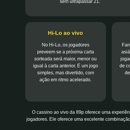
sem ultrapassar 21.
Hi-Lo ao vivo
No Hi-Lo, os jogadores
Fan
preveem se a próxima carta
asiá
sorteada será maior, menor ou
joga
igual à carta anterior. É um jogo
de c
simples, mas divertido, com
de
ação em ritmo acelerado.
O cassino ao vivo da 89p oferece uma experiênc
jogadores. Ele oferece uma excelente combinação d