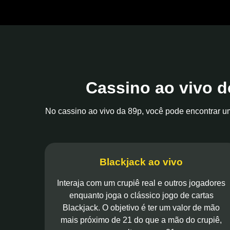
Cassino ao vivo d
No cassino ao vivo da 89p, você pode encontrar u
Blackjack ao vivo
Interaja com um crupiê real e outros jogadores
enquanto joga o clássico jogo de cartas
Blackjack. O objetivo é ter um valor de mão
mais próximo de 21 do que a mão do crupiê,