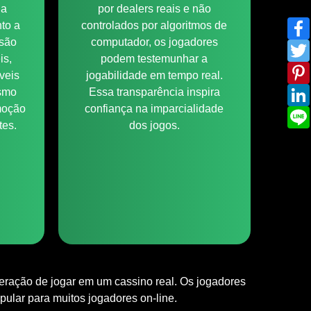
 a
por dealers reais e não
nto a
controlados por algoritmos de
 são
computador, os jogadores
is,
podem testemunhar a
veis
jogabilidade em tempo real.
esmo
Essa transparência inspira
moção
confiança na imparcialidade
tes.
dos jogos.
teração de jogar em um cassino real. Os jogadores
ular para muitos jogadores on-line.