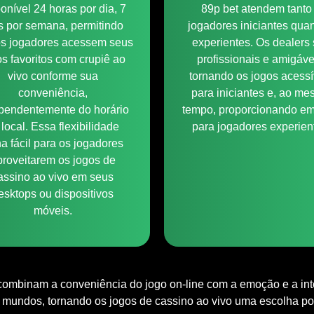
onível 24 horas por dia, 7
89p bet atendem tanto
s por semana, permitindo
jogadores iniciantes qua
os jogadores acessem seus
experientes. Os dealers
os favoritos com crupiê ao
profissionais e amigáve
vivo conforme sua
tornando os jogos acessí
conveniência,
para iniciantes e, ao m
pendentemente do horário
tempo, proporcionando e
 local. Essa flexibilidade
para jogadores experien
na fácil para os jogadores
proveitarem os jogos de
assino ao vivo em seus
esktops ou dispositivos
móveis.
 combinam a conveniência do jogo on-line com a emoção e a in
 mundos, tornando os jogos de cassino ao vivo uma escolha pop