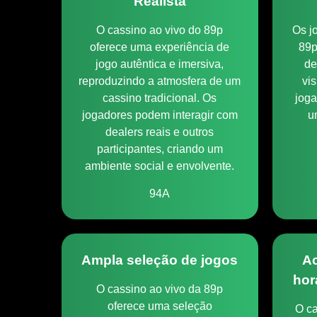
Realista
O cassino ao vivo do 89p
Os j
oferece uma experiência de
89p
jogo autêntica e imersiva,
de
reproduzindo a atmosfera de um
vi
cassino tradicional. Os
joga
jogadores podem interagir com
u
dealers reais e outros
participantes, criando um
ambiente social e envolvente.
94A
Ampla seleção de jogos
Ac
hor
O cassino ao vivo da 89p
oferece uma seleção
O ca