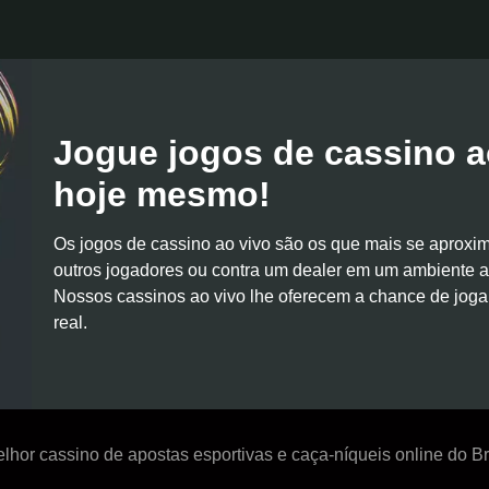
Jogue jogos de cassino a
hoje mesmo!
Os jogos de cassino ao vivo são os que mais se aproxi
outros jogadores ou contra um dealer em um ambiente au
Nossos cassinos ao vivo lhe oferecem a chance de jogar
real.
hor cassino de apostas esportivas e caça-níqueis online do Bras