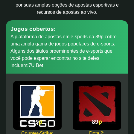
por suas amplas opções de apostas esportivas e
recursos de apostas ao vivo.
Jogos cobertos:
A plataforma de apostas em e-sports da 89p cobre
uma ampla gama de jogos populares de e-sports.
Alguns dos títulos proeminentes de e-sports que
você pode esperar encontrar no site deles
incluem:
7U Bet
Counter-Strike:
Dota 2: