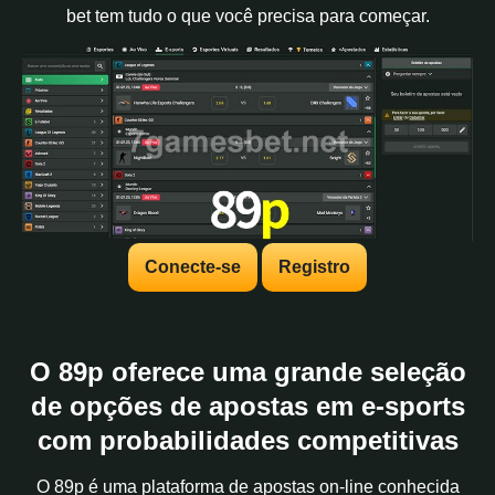
bet tem tudo o que você precisa para começar.
Conecte-se
Registro
O 89p oferece uma grande seleção
de opções de apostas em e-sports
com probabilidades competitivas
O 89p é uma plataforma de apostas on-line conhecida