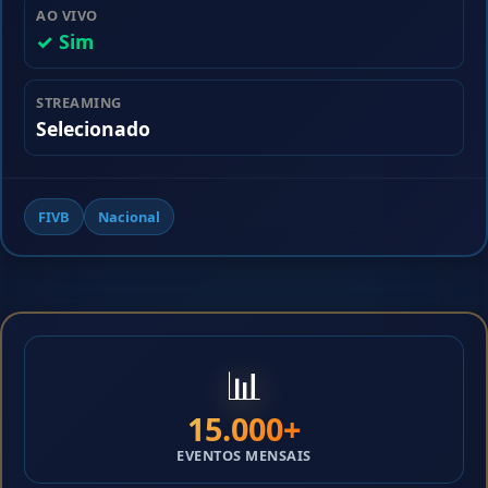
AO VIVO
✓ Sim
STREAMING
Selecionado
FIVB
Nacional
📊
15.000+
EVENTOS MENSAIS