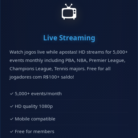
📺
Live Streaming
Watch jogos live while apostas! HD streams for 5,000+
events monthly including PBA, NBA, Premier League,
Champions League, Tennis majors. Free for all
jogadores com R$100+ saldo!
✓ 5,000+ events/month
✓ HD quality 1080p
✓ Mobile compatible
✓ Free for members