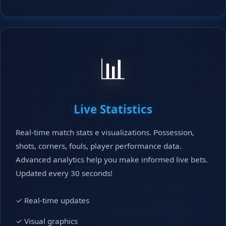
📊
Live Statistics
Real-time match stats e visualizations. Possession,
shots, corners, fouls, player performance data.
Advanced analytics help you make informed live bets.
Updated every 30 seconds!
✓ Real-time updates
✓ Visual graphics