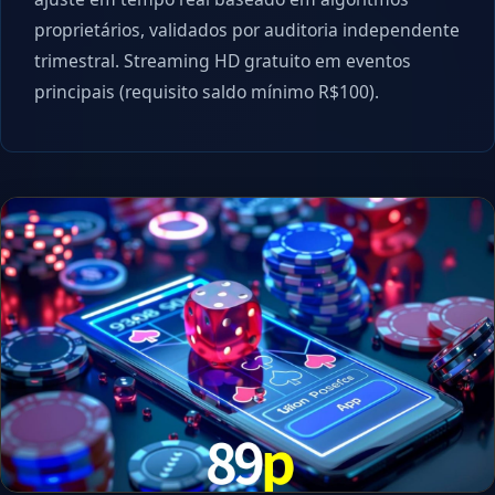
proprietários, validados por auditoria independente
trimestral. Streaming HD gratuito em eventos
principais (requisito saldo mínimo R$100).