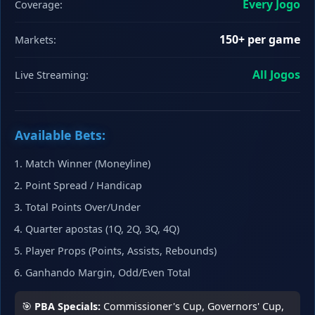
Every Jogo
Coverage:
150+ per game
Markets:
All Jogos
Live Streaming:
Available Bets:
Match Winner (Moneyline)
Point Spread / Handicap
Total Points Over/Under
Quarter apostas (1Q, 2Q, 3Q, 4Q)
Player Props (Points, Assists, Rebounds)
Ganhando Margin, Odd/Even Total
🎯
PBA Specials:
Commissioner's Cup, Governors' Cup,