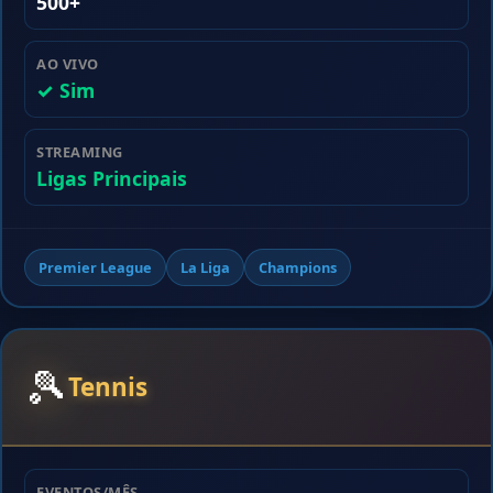
500+
AO VIVO
✓ Sim
STREAMING
Ligas Principais
Premier League
La Liga
Champions
🎾
Tennis
EVENTOS/MÊS