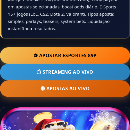
em apostas selecionadas, boost odds diário. E-Sports
15+ jogos (LoL, CS2, Dota 2, Valorant). Tipos aposta:
simples, parlays, teasers, system bets. Liquidação
instantânea resultados.
⚽ APOSTAR ESPORTES 89P
📺 STREAMING AO VIVO
🔴 APOSTAS AO VIVO