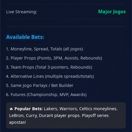
Major Jogos
Live Streaming:
Available Bets:
Moneyline, Spread, Totals (all jogos)
Player Props (Points, 3PM, Assists, Rebounds)
Team Props (Total 3-pointers, Rebounds)
Alternative Lines (multiple spreads/totals)
Same Jogo Parlays / Bet Builder
Futures (Championship, MVP, Awards)
🔥
Popular Bets:
Lakers, Warriors, Celtics moneylines.
LeBron, Curry, Durant player props. Playoff series
apostas!