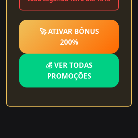
🚀 ATIVAR BÔNUS
200%
💰 VER TODAS
PROMOÇÕES