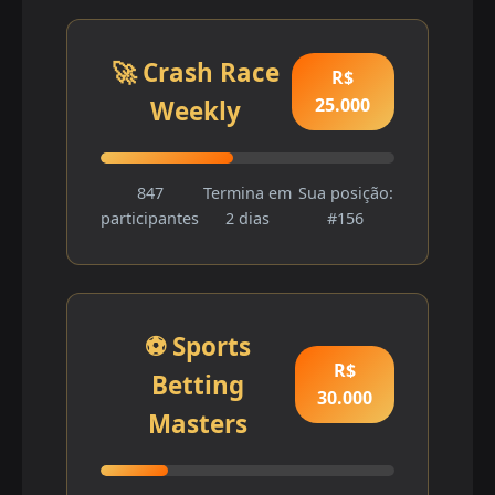
🚀 Crash Race
R$
25.000
Weekly
847
Termina em
Sua posição:
participantes
2 dias
#156
⚽ Sports
R$
Betting
30.000
Masters