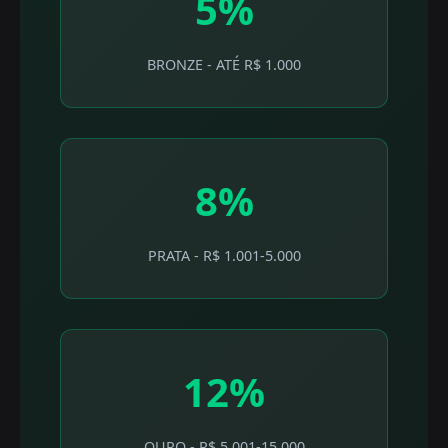
5%
BRONZE - ATÉ R$ 1.000
8%
PRATA - R$ 1.001-5.000
12%
OURO - R$ 5.001-15.000