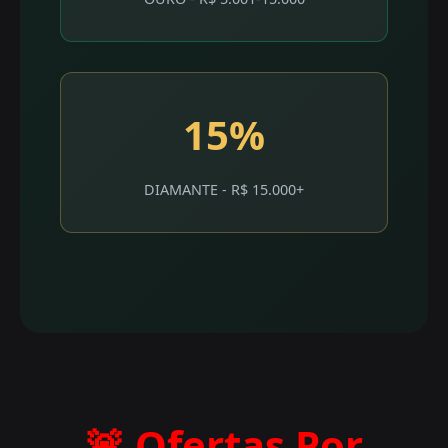
15%
DIAMANTE - R$ 15.000+
🚨 Ofertas Por