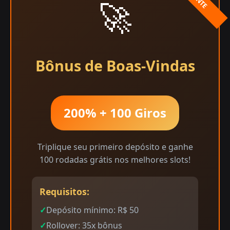
🚀
Bônus de Boas-Vindas
200% + 100 Giros
Triplique seu primeiro depósito e ganhe
100 rodadas grátis nos melhores slots!
Requisitos:
Depósito mínimo: R$ 50
Rollover: 35x bônus