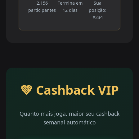
2.156
Termina em
Sua
participantes
12 dias
posição:
#234
💚 Cashback VIP
Quanto mais joga, maior seu cashback
semanal automático