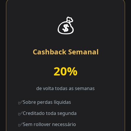
💰
Cashback Semanal
20%
de volta todas as semanas
Sobre perdas líquidas
Creditado toda segunda
Sem rollover necessário