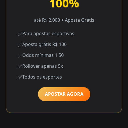
100%
até R$ 2.000 + Aposta Grátis
Para apostas esportivas
Aposta grátis R$ 100
Odds mínimas 1.50
Rollover apenas 5x
Todos os esportes
APOSTAR AGORA