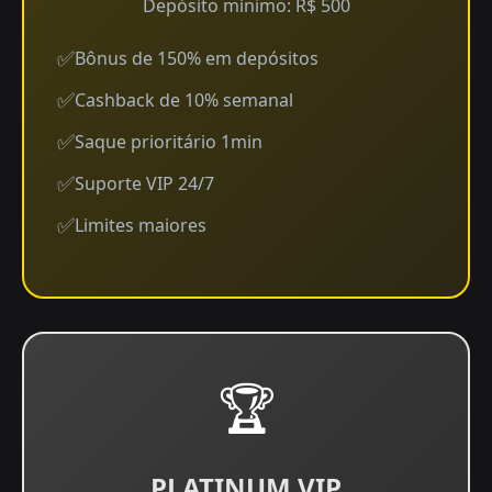
Depósito mínimo: R$ 500
Bônus de 150% em depósitos
Cashback de 10% semanal
Saque prioritário 1min
Suporte VIP 24/7
Limites maiores
🏆
PLATINUM VIP