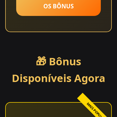
OS BÔNUS
🎁 Bônus
Disponíveis Agora