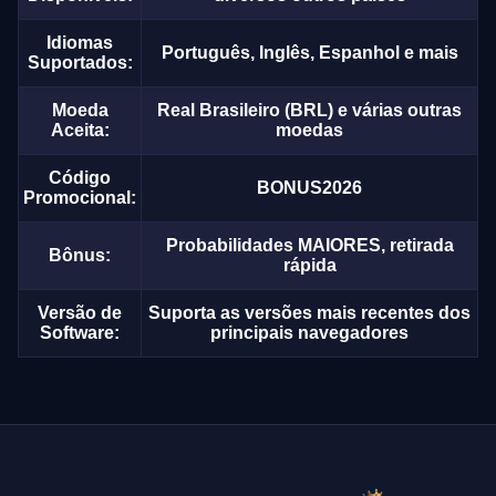
Idiomas
Português, Inglês, Espanhol e mais
Suportados:
Moeda
Real Brasileiro (BRL) e várias outras
Aceita:
moedas
Código
BONUS2026
Promocional:
Probabilidades MAIORES, retirada
Bônus:
rápida
Versão de
Suporta as versões mais recentes dos
Software:
principais navegadores