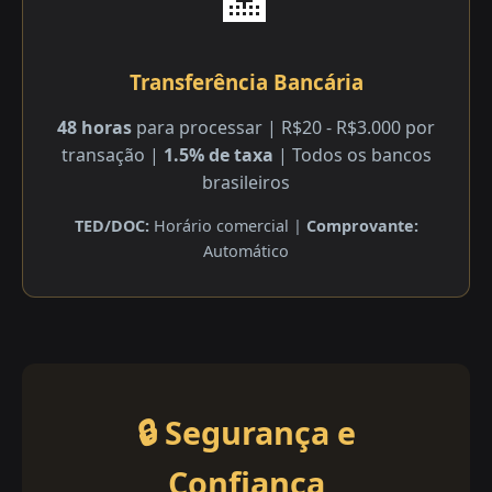
🏦
Transferência Bancária
48 horas
para processar | R$20 - R$3.000 por
transação |
1.5% de taxa
| Todos os bancos
brasileiros
TED/DOC:
Horário comercial |
Comprovante:
Automático
🔒 Segurança e
Confiança