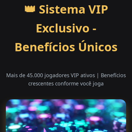
👑 Sistema VIP
Exclusivo -
Benefícios Únicos
Mais de 45.000 jogadores VIP ativos | Benefícios
crescentes conforme você joga