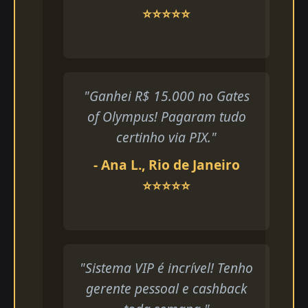
⭐⭐⭐⭐⭐
"Ganhei R$ 15.000 no Gates
of Olympus! Pagaram tudo
certinho via PIX."
- Ana L., Rio de Janeiro
⭐⭐⭐⭐⭐
"Sistema VIP é incrível! Tenho
gerente pessoal e cashback