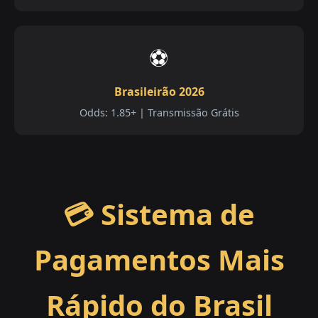
⚽
Brasileirão 2026
Odds: 1.85+ | Transmissão Grátis
💳 Sistema de
Pagamentos Mais
Rápido do Brasil