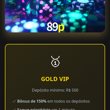
🥇
GOLD VIP
Depósito mínimo: R$ 500
✅
Bônus de 150%
em todos os depósitos
✅
Saque prioritário
em 1 minuto