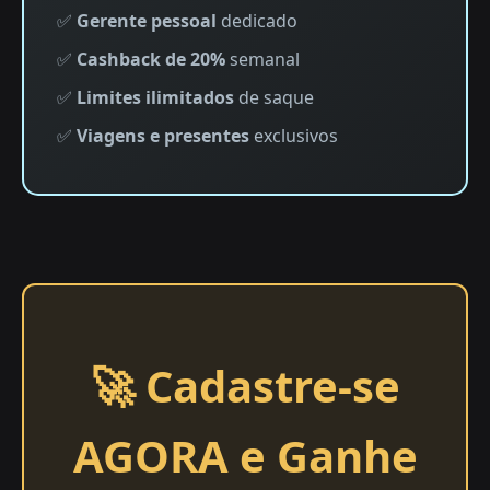
✅
Gerente pessoal
dedicado
✅
Cashback de 20%
semanal
✅
Limites ilimitados
de saque
✅
Viagens e presentes
exclusivos
🚀 Cadastre-se
AGORA e Ganhe