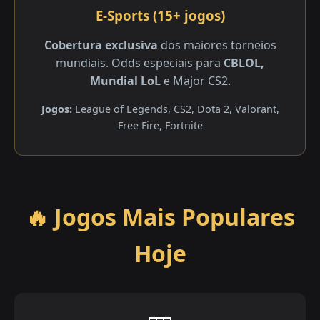
E-Sports (15+ jogos)
Cobertura exclusiva
dos maiores torneios
mundiais. Odds especiais para
CBLOL,
Mundial LoL
e Major CS2.
Jogos:
League of Legends, CS2, Dota 2, Valorant,
Free Fire, Fortnite
🔥 Jogos Mais Populares
Hoje