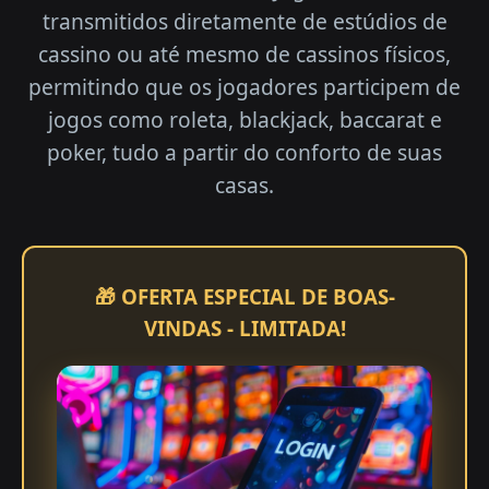
transmitidos diretamente de estúdios de
cassino ou até mesmo de cassinos físicos,
permitindo que os jogadores participem de
jogos como roleta, blackjack, baccarat e
poker, tudo a partir do conforto de suas
casas.
🎁 OFERTA ESPECIAL DE BOAS-
VINDAS - LIMITADA!