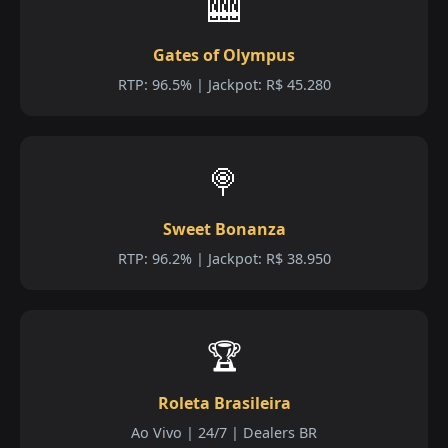
🎰
Gates of Olympus
RTP: 96.5% | Jackpot: R$ 45.280
🍭
Sweet Bonanza
RTP: 96.2% | Jackpot: R$ 38.950
🏆
Roleta Brasileira
Ao Vivo | 24/7 | Dealers BR