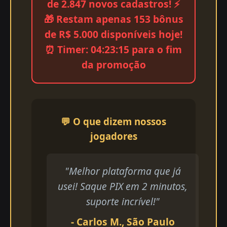
de 2.847 novos cadastros! ⚡
🎁 Restam apenas 153 bônus
de R$ 5.000 disponíveis hoje!
⏰ Timer: 04:23:15 para o fim
da promoção
💬 O que dizem nossos
jogadores
"Melhor plataforma que já
usei! Saque PIX em 2 minutos,
suporte incrível!"
- Carlos M., São Paulo