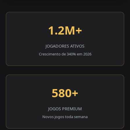
1.2M+
JOGADORES ATIVOS
Crescimento de 340% em 2026
580+
JOGOS PREMIUM
Novos jogos toda semana