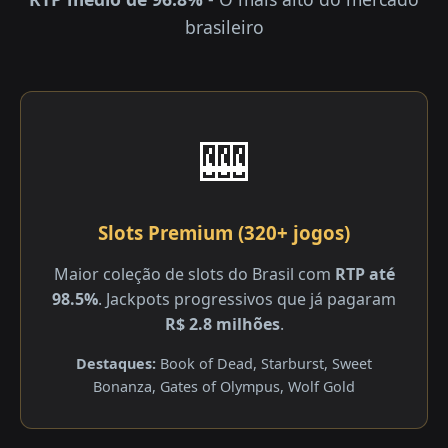
brasileiro
🎰
Slots Premium (320+ jogos)
Maior coleção de slots do Brasil com
RTP até
98.5%
. Jackpots progressivos que já pagaram
R$ 2.8 milhões
.
Destaques:
Book of Dead, Starburst, Sweet
Bonanza, Gates of Olympus, Wolf Gold