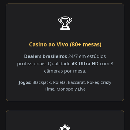
🏆
Casino ao Vivo (80+ mesas)
Dealers brasileiros
24/7 em estúdios
profissionais. Qualidade
4K Ultra HD
com 8
câmeras por mesa.
Jogos:
Blackjack, Roleta, Baccarat, Poker, Crazy
Time, Monopoly Live
⚽