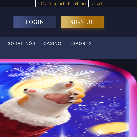
24*7 Support
Facebook
Email
LOGIN
SIGN UP
SOBRE NÓS
CASINO
ESPORTS