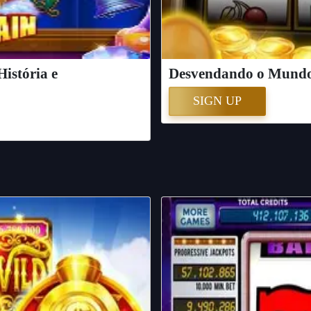
istória e
Desvendando o Mundo 
SIGN UP