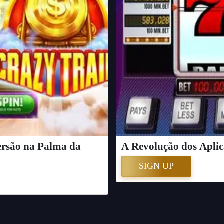
ersão na Palma da
A Revolução dos Aplic
SIGN UP