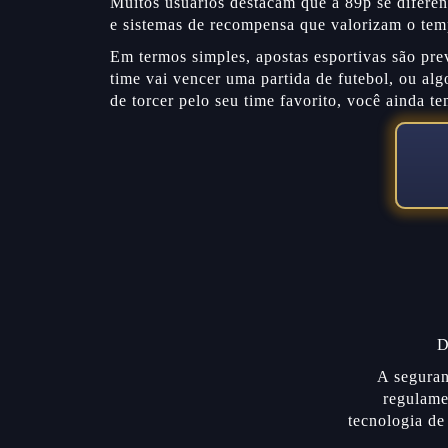
Muitos usuários destacam que a 89p se diferen
e sistemas de recompensa que valorizam o temp
Em termos simples, apostas esportivas são pre
time vai vencer uma partida de futebol, ou al
de torcer pelo seu time favorito, você ainda t
D
A seguran
regulame
tecnologia de