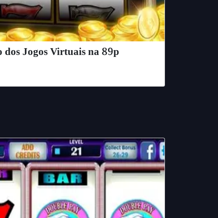
dos Jogos Virtuais na 89p